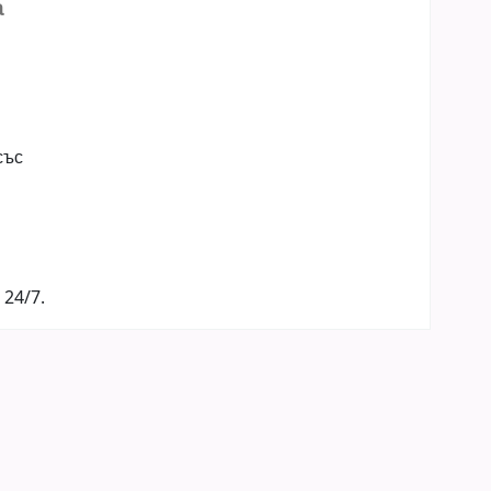
а
със
 24/7.