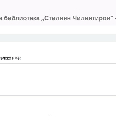
ров”
а библиотека „Стилиян Чилингиров” -
елско име: