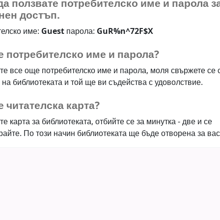
а ползвате потребителско име и парола з
нен достъп.
елско име:
Guest
парола:
GuR%n^72F$X
е потребителско име и парола?
те все още потребителско име и парола, моля свържете се 
 на библиотеката и той ще ви съдейства с удоволствие.
 читателска карта?
е карта за библиотеката, отбийте се за минутка - две и се
райте. По този начин библиотеката ще бъде отворена за вас