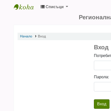
Списъци
Регионална библиотека „Стилиян Чилинги
Регионалн
Начало
Вход
Вход
Потребит
Парола: