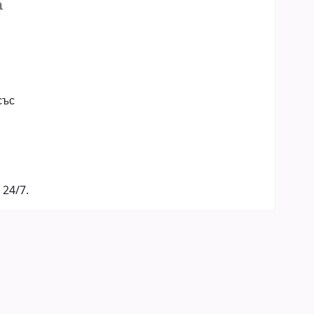
а
със
 24/7.