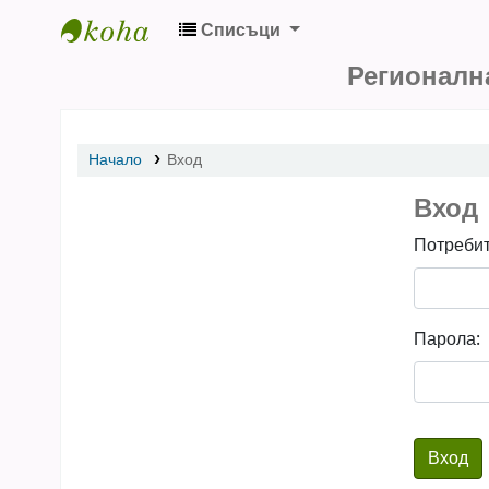
Списъци
Регионална библиотека „Стилиян Чилинги
Регионалн
Начало
Вход
Вход
Потребит
Парола: