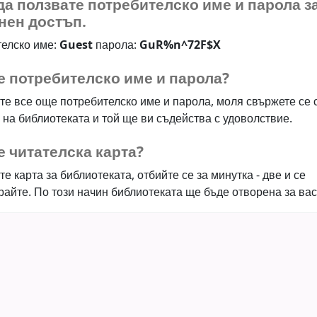
а ползвате потребителско име и парола з
нен достъп.
елско име:
Guest
парола:
GuR%n^72F$X
е потребителско име и парола?
те все още потребителско име и парола, моля свържете се 
 на библиотеката и той ще ви съдейства с удоволствие.
 читателска карта?
е карта за библиотеката, отбийте се за минутка - две и се
райте. По този начин библиотеката ще бъде отворена за вас