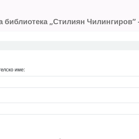
ров”
а библиотека „Стилиян Чилингиров” -
елско име: